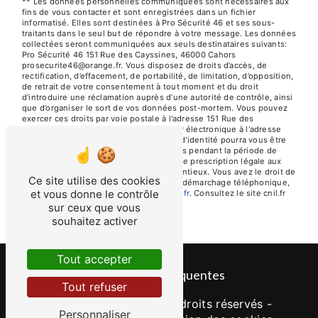
** Les données personnelles communiquées sont nécessaires aux
fins de vous contacter et sont enregistrées dans un fichier
informatisé. Elles sont destinées à Pro Sécurité 46 et ses sous-
traitants dans le seul but de répondre à votre message. Les données
collectées seront communiquées aux seuls destinataires suivants:
Pro Sécurité 46 151 Rue des Cayssines, 46000 Cahors
prosecurite46@orange.fr. Vous disposez de droits d’accès, de
rectification, d’effacement, de portabilité, de limitation, d’opposition,
de retrait de votre consentement à tout moment et du droit
d’introduire une réclamation auprès d’une autorité de contrôle, ainsi
que d’organiser le sort de vos données post-mortem. Vous pouvez
exercer ces droits par voie postale à l'adresse 151 Rue des
Cayssines, 46000 Cahors ou par courrier électronique à l'adresse
prosecurite46@orange.fr. Un justificatif d'identité pourra vous être
demandé. Nous conservons vos données pendant la période de
prise de contact puis pendant la durée de prescription légale aux
fins probatoires et de gestion des contentieux. Vous avez le droit de
Ce site utilise des cookies
vous inscrire sur la liste d'opposition au démarchage téléphonique,
et vous donne le contrôle
disponible à cette adresse:
Bloctel.gouv.fr
. Consultez le site cnil.fr
pour plus d’informations sur vos droits.
sur ceux que vous
souhaitez activer
Tout accepter
Recherches fréquentes
Tout refuser
©
Vistalid
- 2026 - Tous droits réservés -
Personnaliser