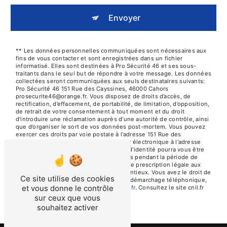
Envoyer
** Les données personnelles communiquées sont nécessaires aux
fins de vous contacter et sont enregistrées dans un fichier
informatisé. Elles sont destinées à Pro Sécurité 46 et ses sous-
traitants dans le seul but de répondre à votre message. Les données
collectées seront communiquées aux seuls destinataires suivants:
Pro Sécurité 46 151 Rue des Cayssines, 46000 Cahors
prosecurite46@orange.fr. Vous disposez de droits d’accès, de
rectification, d’effacement, de portabilité, de limitation, d’opposition,
de retrait de votre consentement à tout moment et du droit
d’introduire une réclamation auprès d’une autorité de contrôle, ainsi
que d’organiser le sort de vos données post-mortem. Vous pouvez
exercer ces droits par voie postale à l'adresse 151 Rue des
Cayssines, 46000 Cahors ou par courrier électronique à l'adresse
prosecurite46@orange.fr. Un justificatif d'identité pourra vous être
demandé. Nous conservons vos données pendant la période de
prise de contact puis pendant la durée de prescription légale aux
fins probatoires et de gestion des contentieux. Vous avez le droit de
Ce site utilise des cookies
vous inscrire sur la liste d'opposition au démarchage téléphonique,
et vous donne le contrôle
disponible à cette adresse:
Bloctel.gouv.fr
. Consultez le site cnil.fr
pour plus d’informations sur vos droits.
sur ceux que vous
souhaitez activer