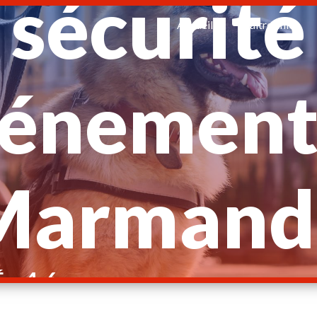
sécurité
Accueil
Maître chien
énement
Marmand
É 46