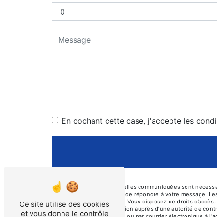
En cochant cette case, j'accepte les condi
** Les données personnelles communiquées sont nécessaires
traitants dans le seul but de répondre à votre message. L
prosecurite46@orange.fr. Vous disposez de droits d’accès, d
Ce site utilise des cookies
d’introduire une réclamation auprès d’une autorité de cont
et vous donne le contrôle
Cayssines, 46000 Cahors ou par courrier électronique à l'