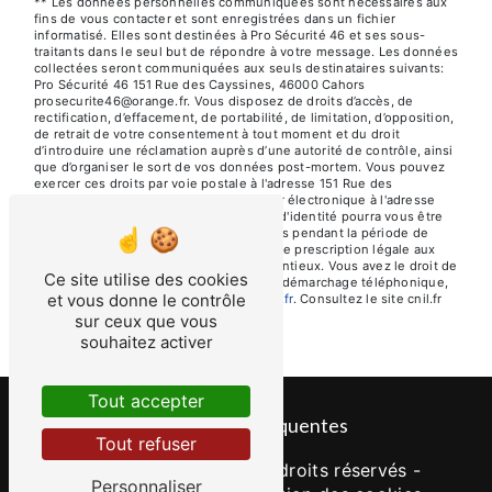
** Les données personnelles communiquées sont nécessaires aux
fins de vous contacter et sont enregistrées dans un fichier
informatisé. Elles sont destinées à Pro Sécurité 46 et ses sous-
traitants dans le seul but de répondre à votre message. Les données
collectées seront communiquées aux seuls destinataires suivants:
Pro Sécurité 46 151 Rue des Cayssines, 46000 Cahors
prosecurite46@orange.fr. Vous disposez de droits d’accès, de
rectification, d’effacement, de portabilité, de limitation, d’opposition,
de retrait de votre consentement à tout moment et du droit
d’introduire une réclamation auprès d’une autorité de contrôle, ainsi
que d’organiser le sort de vos données post-mortem. Vous pouvez
exercer ces droits par voie postale à l'adresse 151 Rue des
Cayssines, 46000 Cahors ou par courrier électronique à l'adresse
prosecurite46@orange.fr. Un justificatif d'identité pourra vous être
demandé. Nous conservons vos données pendant la période de
prise de contact puis pendant la durée de prescription légale aux
fins probatoires et de gestion des contentieux. Vous avez le droit de
Ce site utilise des cookies
vous inscrire sur la liste d'opposition au démarchage téléphonique,
et vous donne le contrôle
disponible à cette adresse:
Bloctel.gouv.fr
. Consultez le site cnil.fr
pour plus d’informations sur vos droits.
sur ceux que vous
souhaitez activer
Tout accepter
Recherches fréquentes
Tout refuser
©
Vistalid
- 2026 - Tous droits réservés -
Personnaliser