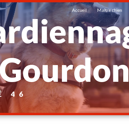
Accueil
Maître chien
ardienna
Gourdo
É 46