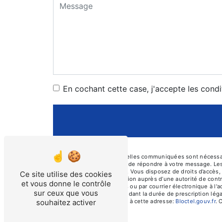
En cochant cette case, j'accepte les condi
** Les données personnelles communiquées sont nécessaires
traitants dans le seul but de répondre à votre message. L
prosecurite46@orange.fr. Vous disposez de droits d’accès, d
Ce site utilise des cookies
d’introduire une réclamation auprès d’une autorité de cont
et vous donne le contrôle
Cayssines, 46000 Cahors ou par courrier électronique à l'
sur ceux que vous
prise de contact puis pendant la durée de prescription léga
téléphonique, disponible à cette adresse:
Bloctel.gouv.fr
. 
souhaitez activer