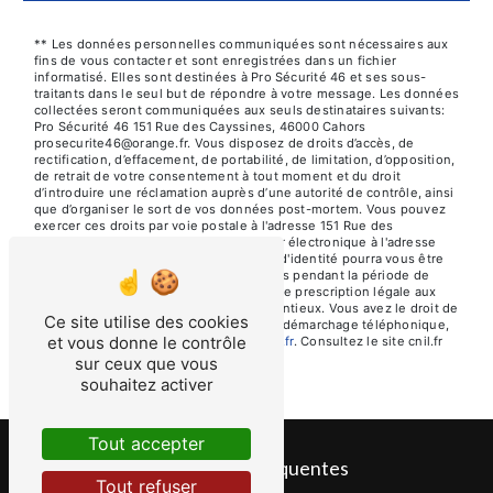
** Les données personnelles communiquées sont nécessaires aux
fins de vous contacter et sont enregistrées dans un fichier
informatisé. Elles sont destinées à Pro Sécurité 46 et ses sous-
traitants dans le seul but de répondre à votre message. Les données
collectées seront communiquées aux seuls destinataires suivants:
Pro Sécurité 46 151 Rue des Cayssines, 46000 Cahors
prosecurite46@orange.fr. Vous disposez de droits d’accès, de
rectification, d’effacement, de portabilité, de limitation, d’opposition,
de retrait de votre consentement à tout moment et du droit
d’introduire une réclamation auprès d’une autorité de contrôle, ainsi
que d’organiser le sort de vos données post-mortem. Vous pouvez
exercer ces droits par voie postale à l'adresse 151 Rue des
Cayssines, 46000 Cahors ou par courrier électronique à l'adresse
prosecurite46@orange.fr. Un justificatif d'identité pourra vous être
demandé. Nous conservons vos données pendant la période de
prise de contact puis pendant la durée de prescription légale aux
fins probatoires et de gestion des contentieux. Vous avez le droit de
Ce site utilise des cookies
vous inscrire sur la liste d'opposition au démarchage téléphonique,
et vous donne le contrôle
disponible à cette adresse:
Bloctel.gouv.fr
. Consultez le site cnil.fr
pour plus d’informations sur vos droits.
sur ceux que vous
souhaitez activer
Tout accepter
Recherches fréquentes
Tout refuser