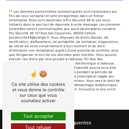
** Les données personnelles communiquées sont nécessaires aux
fins de vous contacter et sont enregistrées dans un fichier
informatisé. Elles sont destinées à Pro Sécurité 46 et ses sous-
traitants dans le seul but de répondre à votre message. Les données
collectées seront communiquées aux seuls destinataires suivants:
Pro Sécurité 46 151 Rue des Cayssines, 46000 Cahors
prosecurite46@orange.fr. Vous disposez de droits d’accès, de
rectification, d’effacement, de portabilité, de limitation, d’opposition,
de retrait de votre consentement à tout moment et du droit
d’introduire une réclamation auprès d’une autorité de contrôle, ainsi
que d’organiser le sort de vos données post-mortem. Vous pouvez
exercer ces droits par voie postale à l'adresse 151 Rue des
Cayssines, 46000 Cahors ou par courrier électronique à l'adresse
prosecurite46@orange.fr. Un justificatif d'identité pourra vous être
demandé. Nous conservons vos données pendant la période de
prise de contact puis pendant la durée de prescription légale aux
fins probatoires et de gestion des contentieux. Vous avez le droit de
Ce site utilise des cookies
vous inscrire sur la liste d'opposition au démarchage téléphonique,
et vous donne le contrôle
disponible à cette adresse:
Bloctel.gouv.fr
. Consultez le site cnil.fr
pour plus d’informations sur vos droits.
sur ceux que vous
souhaitez activer
Tout accepter
Recherches fréquentes
Tout refuser