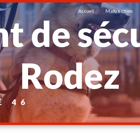
Accueil
Maître chien
t de séc
Rodez
É 46