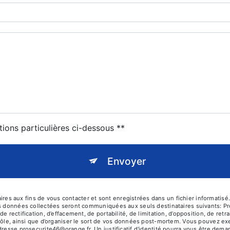
tions particulières ci-dessous **
Envoyer
 aux fins de vous contacter et sont enregistrées dans un fichier informatisé. 
es données collectées seront communiquées aux seuls destinataires suivants: P
e rectification, d’effacement, de portabilité, de limitation, d’opposition, de re
rôle, ainsi que d’organiser le sort de vos données post-mortem. Vous pouvez exer
adresse prosecurite46@orange.fr. Un justificatif d'identité pourra vous être d