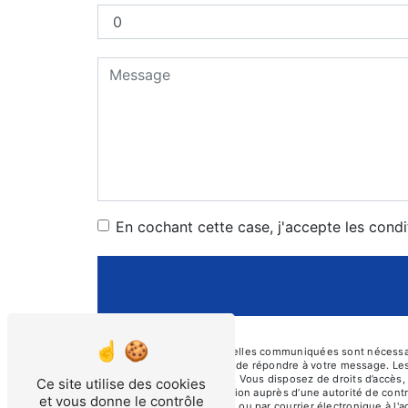
En cochant cette case, j'accepte les condi
** Les données personnelles communiquées sont nécessaires
traitants dans le seul but de répondre à votre message. L
prosecurite46@orange.fr. Vous disposez de droits d’accès, d
Ce site utilise des cookies
d’introduire une réclamation auprès d’une autorité de cont
et vous donne le contrôle
Cayssines, 46000 Cahors ou par courrier électronique à l'