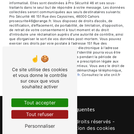
informatisé. Elles sont destinées à Pro Sécurité 46 et ses sous-
traitants dans le seul but de répondre à votre message. Les données
collectées seront communiquées aux seuls destinataires suivants:
Pro Sécurité 46 151 Rue des Cayssines, 46000 Cahors
prosecurite46@orange.fr. Vous disposez de droits d’accès, de
rectification, d’effacement, de portabilité, de limitation, d’opposition,
de retrait de votre consentement à tout moment et du droit
d’introduire une réclamation auprès d’une autorité de contrôle, ainsi
que d’organiser le sort de vos données post-mortem. Vous pouvez
exercer ces droits par voie postale à l'adresse 151 Rue des
Cayssines, 46000 Cahors ou par courrier électronique à l'adresse
prosecurite46@orange.fr. Un justificatif d'identité pourra vous être
demandé. Nous conservons vos données pendant la période de
prise de contact puis pendant la durée de prescription légale aux
fins probatoires et de gestion des contentieux. Vous avez le droit de
Ce site utilise des cookies
vous inscrire sur la liste d'opposition au démarchage téléphonique,
et vous donne le contrôle
disponible à cette adresse:
Bloctel.gouv.fr
. Consultez le site cnil.fr
pour plus d’informations sur vos droits.
sur ceux que vous
souhaitez activer
Tout accepter
Recherches fréquentes
Tout refuser
©
Vistalid
- 2026 - Tous droits réservés -
Personnaliser
Mentions légales
-
Gestion des cookies