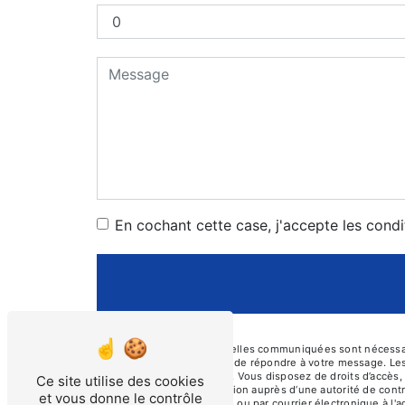
En cochant cette case, j'accepte les condi
** Les données personnelles communiquées sont nécessaires
traitants dans le seul but de répondre à votre message. L
prosecurite46@orange.fr. Vous disposez de droits d’accès, d
Ce site utilise des cookies
d’introduire une réclamation auprès d’une autorité de cont
et vous donne le contrôle
Cayssines, 46000 Cahors ou par courrier électronique à l'