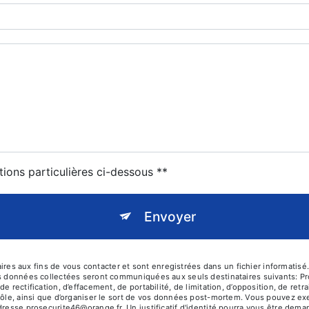
tions particulières ci-dessous **
Envoyer
 aux fins de vous contacter et sont enregistrées dans un fichier informatisé. 
es données collectées seront communiquées aux seuls destinataires suivants: P
e rectification, d’effacement, de portabilité, de limitation, d’opposition, de re
rôle, ainsi que d’organiser le sort de vos données post-mortem. Vous pouvez exer
adresse prosecurite46@orange.fr. Un justificatif d'identité pourra vous être d