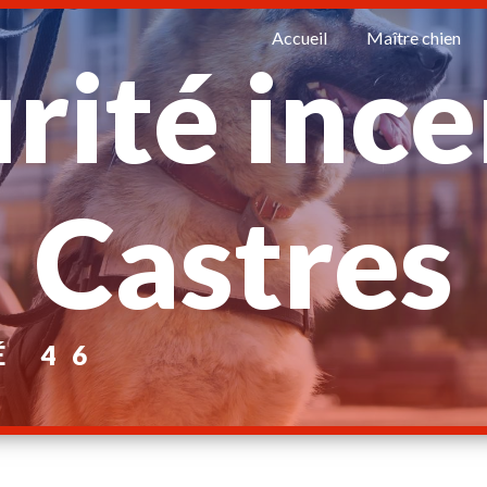
Accueil
Maître chien
rité inc
Castres
É 46