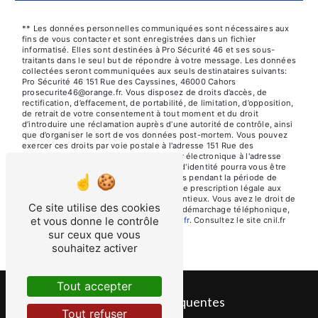
** Les données personnelles communiquées sont nécessaires aux
fins de vous contacter et sont enregistrées dans un fichier
informatisé. Elles sont destinées à Pro Sécurité 46 et ses sous-
traitants dans le seul but de répondre à votre message. Les données
collectées seront communiquées aux seuls destinataires suivants:
Pro Sécurité 46 151 Rue des Cayssines, 46000 Cahors
prosecurite46@orange.fr. Vous disposez de droits d’accès, de
rectification, d’effacement, de portabilité, de limitation, d’opposition,
de retrait de votre consentement à tout moment et du droit
d’introduire une réclamation auprès d’une autorité de contrôle, ainsi
que d’organiser le sort de vos données post-mortem. Vous pouvez
exercer ces droits par voie postale à l'adresse 151 Rue des
Cayssines, 46000 Cahors ou par courrier électronique à l'adresse
prosecurite46@orange.fr. Un justificatif d'identité pourra vous être
demandé. Nous conservons vos données pendant la période de
prise de contact puis pendant la durée de prescription légale aux
fins probatoires et de gestion des contentieux. Vous avez le droit de
Ce site utilise des cookies
vous inscrire sur la liste d'opposition au démarchage téléphonique,
et vous donne le contrôle
disponible à cette adresse:
Bloctel.gouv.fr
. Consultez le site cnil.fr
pour plus d’informations sur vos droits.
sur ceux que vous
souhaitez activer
Tout accepter
Recherches fréquentes
Tout refuser