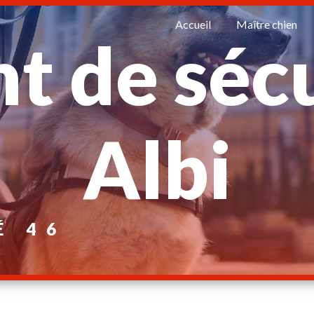
Accueil
Maître chien
t de séc
Albi
É 46