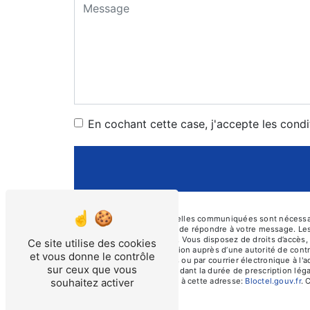
En cochant cette case, j'accepte les condi
** Les données personnelles communiquées sont nécessaires
traitants dans le seul but de répondre à votre message. L
prosecurite46@orange.fr. Vous disposez de droits d’accès, d
Ce site utilise des cookies
d’introduire une réclamation auprès d’une autorité de cont
et vous donne le contrôle
Cayssines, 46000 Cahors ou par courrier électronique à l'
sur ceux que vous
prise de contact puis pendant la durée de prescription léga
téléphonique, disponible à cette adresse:
Bloctel.gouv.fr
. 
souhaitez activer