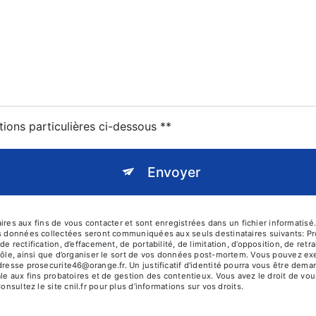
tions particulières ci-dessous **
Envoyer
 aux fins de vous contacter et sont enregistrées dans un fichier informatisé. 
es données collectées seront communiquées aux seuls destinataires suivants: P
e rectification, d’effacement, de portabilité, de limitation, d’opposition, de re
rôle, ainsi que d’organiser le sort de vos données post-mortem. Vous pouvez exer
adresse prosecurite46@orange.fr. Un justificatif d'identité pourra vous être d
le aux fins probatoires et de gestion des contentieux. Vous avez le droit de vou
Consultez le site cnil.fr pour plus d’informations sur vos droits.