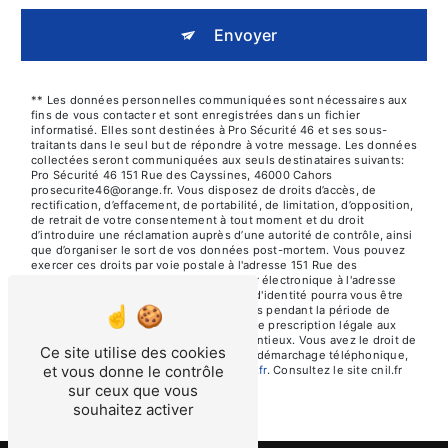
Envoyer
** Les données personnelles communiquées sont nécessaires aux
fins de vous contacter et sont enregistrées dans un fichier
informatisé. Elles sont destinées à Pro Sécurité 46 et ses sous-
traitants dans le seul but de répondre à votre message. Les données
collectées seront communiquées aux seuls destinataires suivants:
Pro Sécurité 46 151 Rue des Cayssines, 46000 Cahors
prosecurite46@orange.fr. Vous disposez de droits d’accès, de
rectification, d’effacement, de portabilité, de limitation, d’opposition,
de retrait de votre consentement à tout moment et du droit
d’introduire une réclamation auprès d’une autorité de contrôle, ainsi
que d’organiser le sort de vos données post-mortem. Vous pouvez
exercer ces droits par voie postale à l'adresse 151 Rue des
Cayssines, 46000 Cahors ou par courrier électronique à l'adresse
prosecurite46@orange.fr. Un justificatif d'identité pourra vous être
demandé. Nous conservons vos données pendant la période de
prise de contact puis pendant la durée de prescription légale aux
fins probatoires et de gestion des contentieux. Vous avez le droit de
Ce site utilise des cookies
vous inscrire sur la liste d'opposition au démarchage téléphonique,
et vous donne le contrôle
disponible à cette adresse:
Bloctel.gouv.fr
. Consultez le site cnil.fr
pour plus d’informations sur vos droits.
sur ceux que vous
souhaitez activer