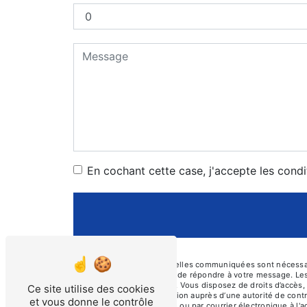
En cochant cette case, j'accepte les condi
** Les données personnelles communiquées sont nécessaires
traitants dans le seul but de répondre à votre message. L
prosecurite46@orange.fr. Vous disposez de droits d’accès, d
Ce site utilise des cookies
d’introduire une réclamation auprès d’une autorité de cont
et vous donne le contrôle
Cayssines, 46000 Cahors ou par courrier électronique à l'