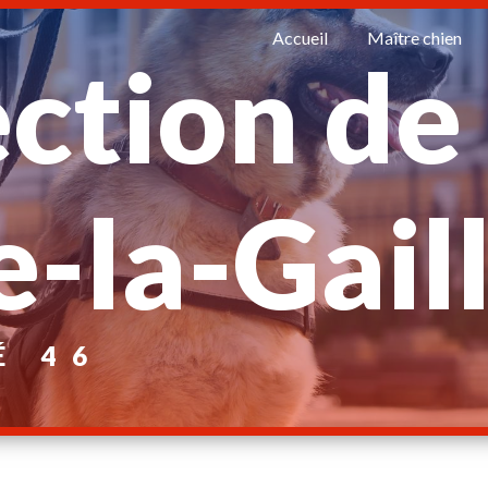
Accueil
Maître chien
ction de
e-la-Gail
É 46