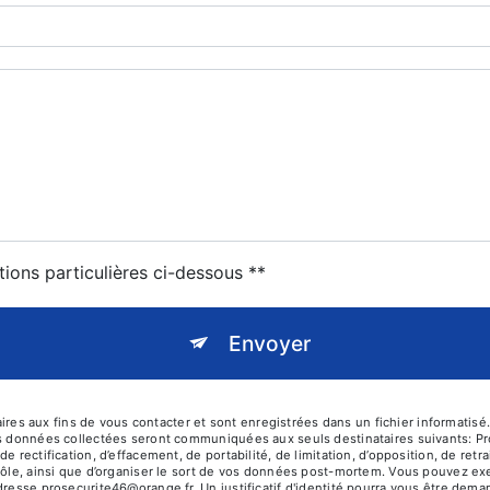
tions particulières ci-dessous **
Envoyer
 aux fins de vous contacter et sont enregistrées dans un fichier informatisé. 
es données collectées seront communiquées aux seuls destinataires suivants: P
e rectification, d’effacement, de portabilité, de limitation, d’opposition, de re
rôle, ainsi que d’organiser le sort de vos données post-mortem. Vous pouvez exer
adresse prosecurite46@orange.fr. Un justificatif d'identité pourra vous être d