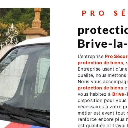
PRO S
protecti
Brive-la
L’entreprise
Pro Sécur
protection de biens
, 
Entreprise usant d’une
qualité, nous mettons 
Nous vous accompagno
protection de biens
et
vous habitez à
Brive-
disposition pour vous
nécessaires à votre p
métier est avant tout 
renforce encore plus n
est qualifiée et travai