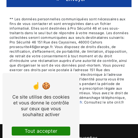
** Les données personnelles communiquées sont nécessaires aux
fins de vous contacter et sont enregistrées dans un fichier
informatisé. Elles sont destinées à Pro Sécurité 46 et ses sous-
traitants dans le seul but de répondre à votre message. Les données
collectées seront communiquées aux seuls destinataires suivants:
Pro Sécurité 46 151 Rue des Cayssines, 46000 Cahors
prosecurite46@orange.fr. Vous disposez de droits d’accès, de
rectification, d’effacement, de portabilité, de limitation, d’opposition,
de retrait de votre consentement à tout moment et du droit
d’introduire une réclamation auprès d’une autorité de contrôle, ainsi
que d’organiser le sort de vos données post-mortem. Vous pouvez
exercer ces droits par voie postale à l'adresse 151 Rue des
Cayssines, 46000 Cahors ou par courrier électronique à l'adresse
prosecurite46@orange.fr. Un justificatif d'identité pourra vous être
demandé. Nous conservons vos données pendant la période de
prise de contact puis pendant la durée de prescription légale aux
fins probatoires et de gestion des contentieux. Vous avez le droit de
Ce site utilise des cookies
vous inscrire sur la liste d'opposition au démarchage téléphonique,
et vous donne le contrôle
disponible à cette adresse:
Bloctel.gouv.fr
. Consultez le site cnil.fr
pour plus d’informations sur vos droits.
sur ceux que vous
souhaitez activer
Tout accepter
Recherches fréquentes