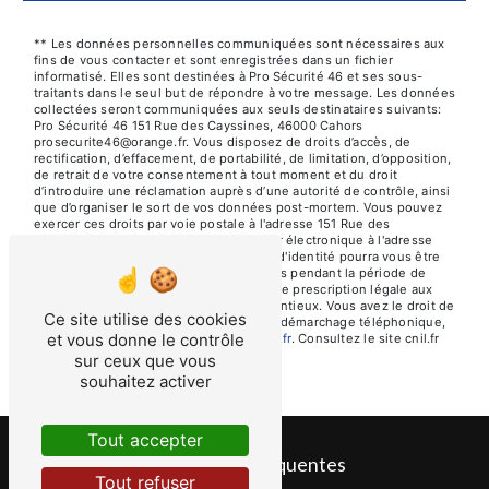
** Les données personnelles communiquées sont nécessaires aux
fins de vous contacter et sont enregistrées dans un fichier
informatisé. Elles sont destinées à Pro Sécurité 46 et ses sous-
traitants dans le seul but de répondre à votre message. Les données
collectées seront communiquées aux seuls destinataires suivants:
Pro Sécurité 46 151 Rue des Cayssines, 46000 Cahors
prosecurite46@orange.fr. Vous disposez de droits d’accès, de
rectification, d’effacement, de portabilité, de limitation, d’opposition,
de retrait de votre consentement à tout moment et du droit
d’introduire une réclamation auprès d’une autorité de contrôle, ainsi
que d’organiser le sort de vos données post-mortem. Vous pouvez
exercer ces droits par voie postale à l'adresse 151 Rue des
Cayssines, 46000 Cahors ou par courrier électronique à l'adresse
prosecurite46@orange.fr. Un justificatif d'identité pourra vous être
demandé. Nous conservons vos données pendant la période de
prise de contact puis pendant la durée de prescription légale aux
fins probatoires et de gestion des contentieux. Vous avez le droit de
Ce site utilise des cookies
vous inscrire sur la liste d'opposition au démarchage téléphonique,
et vous donne le contrôle
disponible à cette adresse:
Bloctel.gouv.fr
. Consultez le site cnil.fr
pour plus d’informations sur vos droits.
sur ceux que vous
souhaitez activer
Tout accepter
Recherches fréquentes
Tout refuser