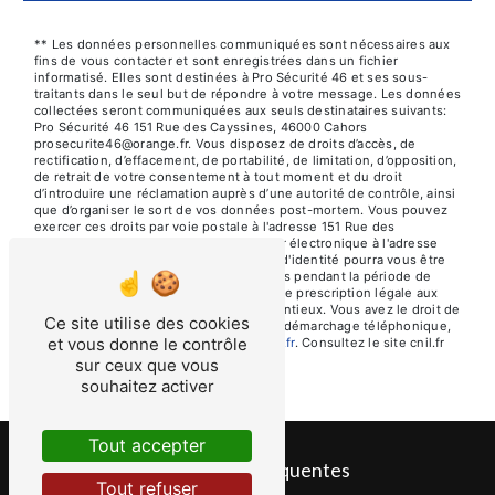
** Les données personnelles communiquées sont nécessaires aux
fins de vous contacter et sont enregistrées dans un fichier
informatisé. Elles sont destinées à Pro Sécurité 46 et ses sous-
traitants dans le seul but de répondre à votre message. Les données
collectées seront communiquées aux seuls destinataires suivants:
Pro Sécurité 46 151 Rue des Cayssines, 46000 Cahors
prosecurite46@orange.fr. Vous disposez de droits d’accès, de
rectification, d’effacement, de portabilité, de limitation, d’opposition,
de retrait de votre consentement à tout moment et du droit
d’introduire une réclamation auprès d’une autorité de contrôle, ainsi
que d’organiser le sort de vos données post-mortem. Vous pouvez
exercer ces droits par voie postale à l'adresse 151 Rue des
Cayssines, 46000 Cahors ou par courrier électronique à l'adresse
prosecurite46@orange.fr. Un justificatif d'identité pourra vous être
demandé. Nous conservons vos données pendant la période de
prise de contact puis pendant la durée de prescription légale aux
fins probatoires et de gestion des contentieux. Vous avez le droit de
Ce site utilise des cookies
vous inscrire sur la liste d'opposition au démarchage téléphonique,
et vous donne le contrôle
disponible à cette adresse:
Bloctel.gouv.fr
. Consultez le site cnil.fr
pour plus d’informations sur vos droits.
sur ceux que vous
souhaitez activer
Tout accepter
Recherches fréquentes
Tout refuser