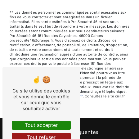
** Les données personnelles communiquées sont nécessaires aux
fins de vous contacter et sont enregistrées dans un fichier
informatisé. Elles sont destinées à Pro Sécurité 46 et ses sous-
traitants dans le seul but de répondre à votre message. Les données
collectées seront communiquées aux seuls destinataires suivants:
Pro Sécurité 46 151 Rue des Cayssines, 46000 Cahors
prosecurite46@orange.fr. Vous disposez de droits d’accès, de
rectification, d’effacement, de portabilité, de limitation, d’opposition,
de retrait de votre consentement à tout moment et du droit
d’introduire une réclamation auprès d’une autorité de contrôle, ainsi
que d’organiser le sort de vos données post-mortem. Vous pouvez
exercer ces droits par voie postale à l'adresse 151 Rue des
Cayssines, 46000 Cahors ou par courrier électronique à l'adresse
prosecurite46@orange.fr. Un justificatif d'identité pourra vous être
demandé. Nous conservons vos données pendant la période de
prise de contact puis pendant la durée de prescription légale aux
fins probatoires et de gestion des contentieux. Vous avez le droit de
Ce site utilise des cookies
vous inscrire sur la liste d'opposition au démarchage téléphonique,
et vous donne le contrôle
disponible à cette adresse:
Bloctel.gouv.fr
. Consultez le site cnil.fr
pour plus d’informations sur vos droits.
sur ceux que vous
souhaitez activer
Tout accepter
Recherches fréquentes
Tout refuser