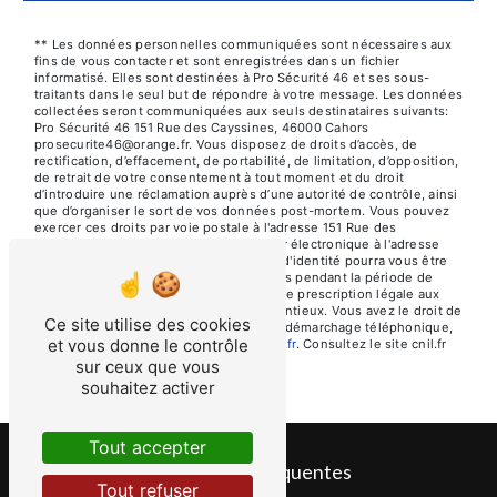
** Les données personnelles communiquées sont nécessaires aux
fins de vous contacter et sont enregistrées dans un fichier
informatisé. Elles sont destinées à Pro Sécurité 46 et ses sous-
traitants dans le seul but de répondre à votre message. Les données
collectées seront communiquées aux seuls destinataires suivants:
Pro Sécurité 46 151 Rue des Cayssines, 46000 Cahors
prosecurite46@orange.fr. Vous disposez de droits d’accès, de
rectification, d’effacement, de portabilité, de limitation, d’opposition,
de retrait de votre consentement à tout moment et du droit
d’introduire une réclamation auprès d’une autorité de contrôle, ainsi
que d’organiser le sort de vos données post-mortem. Vous pouvez
exercer ces droits par voie postale à l'adresse 151 Rue des
Cayssines, 46000 Cahors ou par courrier électronique à l'adresse
prosecurite46@orange.fr. Un justificatif d'identité pourra vous être
demandé. Nous conservons vos données pendant la période de
prise de contact puis pendant la durée de prescription légale aux
fins probatoires et de gestion des contentieux. Vous avez le droit de
Ce site utilise des cookies
vous inscrire sur la liste d'opposition au démarchage téléphonique,
et vous donne le contrôle
disponible à cette adresse:
Bloctel.gouv.fr
. Consultez le site cnil.fr
pour plus d’informations sur vos droits.
sur ceux que vous
souhaitez activer
Tout accepter
Recherches fréquentes
Tout refuser