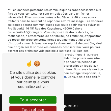
** Les données personnelles communiquées sont nécessaires aux
fins de vous contacter et sont enregistrées dans un fichier
informatisé. Elles sont destinées à Pro Sécurité 46 et ses sous-
traitants dans le seul but de répondre à votre message. Les données
collectées seront communiquées aux seuls destinataires suivants:
Pro Sécurité 46 151 Rue des Cayssines, 46000 Cahors
prosecurite46@orange.fr. Vous disposez de droits d’accès, de
rectification, d’effacement, de portabilité, de limitation, d’opposition,
de retrait de votre consentement à tout moment et du droit
d’introduire une réclamation auprès d’une autorité de contrôle, ainsi
que d’organiser le sort de vos données post-mortem. Vous pouvez
exercer ces droits par voie postale à l'adresse 151 Rue des
Cayssines, 46000 Cahors ou par courrier électronique à l'adresse
prosecurite46@orange.fr. Un justificatif d'identité pourra vous être
demandé. Nous conservons vos données pendant la période de
prise de contact puis pendant la durée de prescription légale aux
fins probatoires et de gestion des contentieux. Vous avez le droit de
Ce site utilise des cookies
vous inscrire sur la liste d'opposition au démarchage téléphonique,
et vous donne le contrôle
disponible à cette adresse:
Bloctel.gouv.fr
. Consultez le site cnil.fr
pour plus d’informations sur vos droits.
sur ceux que vous
souhaitez activer
Tout accepter
Recherches fréquentes
Tout refuser