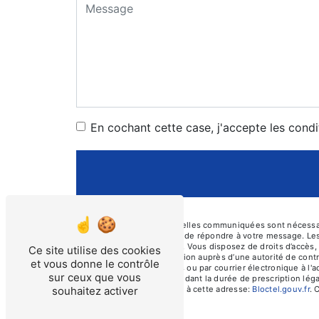
En cochant cette case, j'accepte les condi
** Les données personnelles communiquées sont nécessaires
traitants dans le seul but de répondre à votre message. L
prosecurite46@orange.fr. Vous disposez de droits d’accès, d
Ce site utilise des cookies
d’introduire une réclamation auprès d’une autorité de cont
et vous donne le contrôle
Cayssines, 46000 Cahors ou par courrier électronique à l'
sur ceux que vous
prise de contact puis pendant la durée de prescription léga
téléphonique, disponible à cette adresse:
Bloctel.gouv.fr
. 
souhaitez activer