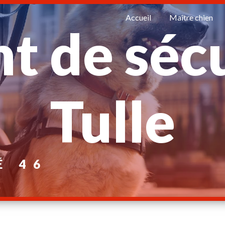
Accueil
Maître chien
t de séc
Tulle
É 46