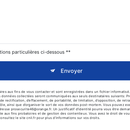
tions particulières ci-dessous **
Envoyer
 aux fins de vous contacter et sont enregistrées dans un fichier informatisé. 
es données collectées seront communiquées aux seuls destinataires suivants: P
e rectification, d’effacement, de portabilité, de limitation, d’opposition, de re
rôle, ainsi que d’organiser le sort de vos données post-mortem. Vous pouvez exer
adresse prosecurite46@orange.fr. Un justificatif d'identité pourra vous être d
le aux fins probatoires et de gestion des contentieux. Vous avez le droit de vou
Consultez le site cnil.fr pour plus d’informations sur vos droits.